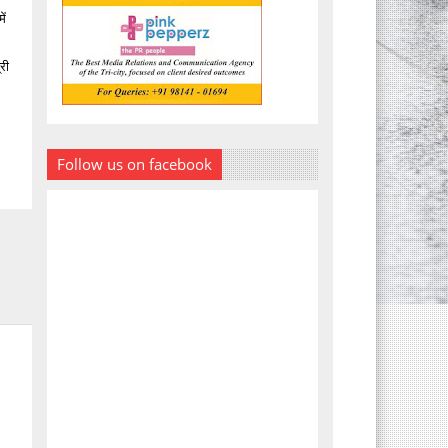
ें
री
Follow us on facebook