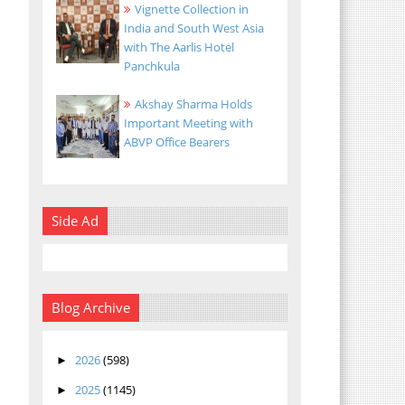
Vignette Collection in
India and South West Asia
with The Aarlis Hotel
Panchkula
Akshay Sharma Holds
Important Meeting with
ABVP Office Bearers
Side Ad
Blog Archive
2026
(598)
►
2025
(1145)
►