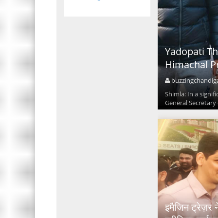
Yadopati Th
Himachal P
buzzingchandig
Shimla: In a signi
General Secretary 
इमैजिन ट्रेज़र 