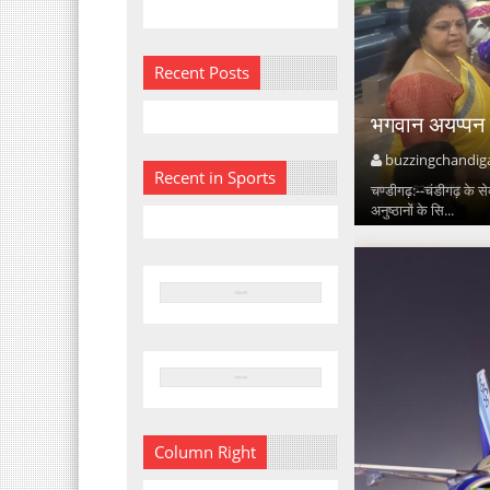
Recent Posts
भगवान अयप्पन 
buzzingchandig
Recent in Sports
चण्डीगढ़:--चंडीगढ़ के सेक
अनुष्ठानों के सि...
Column Right