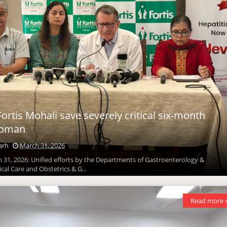
ortis Mohali save severely critical six-month
woman
arh
March 31, 2026
 31, 2026: Unified efforts by the Departments of Gastroenterology &
ical Care and Obstetrics & G...
Read more 