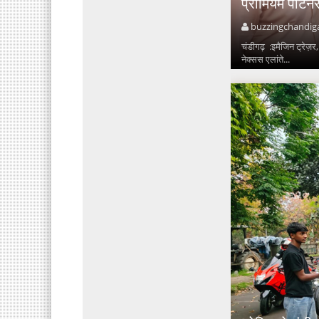
प्रीमियम पार्टन
buzzingchandig
चंडीगढ़ :इमैजिन ट्रेज़र,
नेक्सस एलांते...