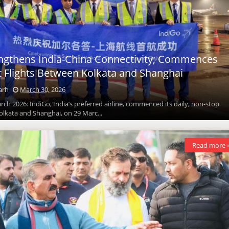
engthens India-China Connectivity; Commences
ct Flights Between Kolkata and Shanghai
arh
March 30, 2026
ch 2026: IndiGo, India’s preferred airline, commenced its daily, non-stop
olkata and Shanghai, on 29 Marc...
Read more 