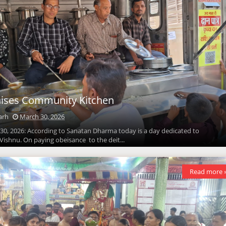
nises Community Kitchen
arh
March 30, 2026
30, 2026: According to Sanatan Dharma today is a day dedicated to
ishnu. On paying obeisance to the deit...
Read more 