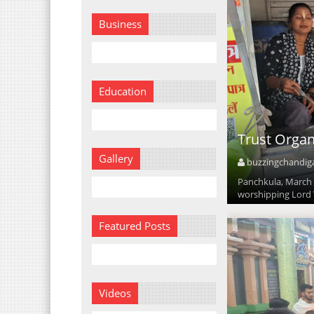
Business
Education
Trust Orga
Gallery
buzzingchandig
Panchkula, March 
worshipping Lord V
Featured Posts
Videos