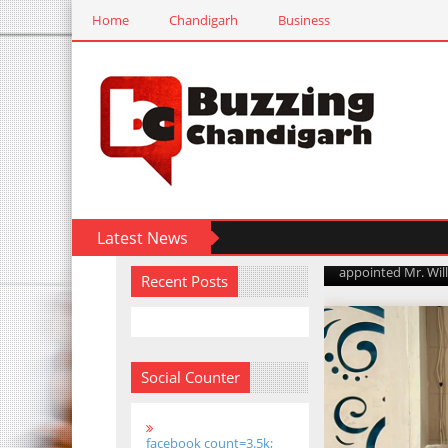
Home
Chandigarh
Business
The Board o
Walsh as Ch
buzzingchandig
Latest News
Chandigarh, 31st M
appointed Mr. Will
Recent Posts
Social Counter
facebook count=3.5k;