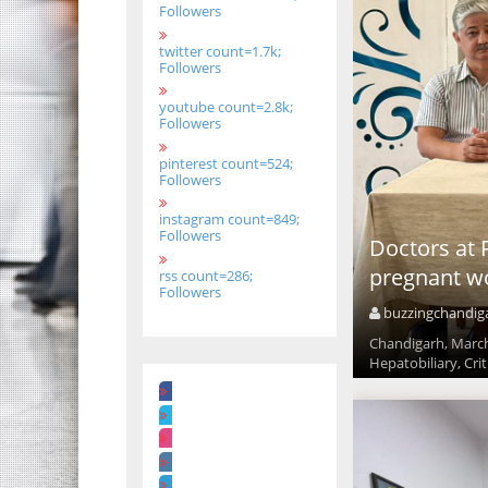
Followers
twitter count=1.7k;
Followers
youtube count=2.8k;
Followers
pinterest count=524;
Followers
instagram count=849;
Followers
Doctors at F
pregnant 
rss count=286;
Followers
buzzingchandig
Chandigarh, March
Hepatobiliary, Crit