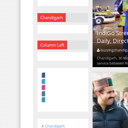
Chandigarh
IndiGo Str
Daily, Dire
Column Left
buzzingchandig
Chandigarh, 30 Mar
service between K
Chandigarh