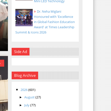
Mini LED Technology
Dr. Neha Miglani
Honoured with 'Excellence
in Global Fashion Education
Award' at Times Leadership
Summit & Icons 2026
Side Ad
»
Blog Archive
2026
(601)
▼
August
(27)
►
July
(77)
►