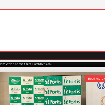
f IndiGo announces the appointment of William
ief Executive Officer
arh
March 31, 2026
arch, 2026: The Board of InterGlobe Aviation Limited (IndiGo) today
iam Walsh as the Chief Executive Off...
Read more 
Read more 