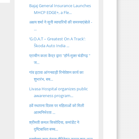
Bajaj General Insurance Launches
MHCP EDGE+, a Fle...
अक्षय शर्मा ने सुनी व्यापारियों की समस्याएंबोले -
...
‘G.O.A.T – Greatest On A Track’:
Škoda Auto India ...
प्राचीन कला केंद्र द्वारा "हॉर्न-मुक्त चंडीगढ़ "
ज...
गांव इटावा आंगनवाड़ी रिनोवेशन कार्य का
शुभारंभ, बच...
Livasa Hospital organizes public
awareness program...
8वें स्थापना दिवस पर महिलाओं को मिली
आत्मनिर्भरता ...
श्रीमती कमल सिसोदिया, कमांडेंट ने
दृष्टिबाधित बच्च...
पुरुषोत्तम दास रुंगटा चैरिटेबल ट्रस्ट द्वारा अन्न