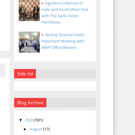
Vignette Collection in
India and South West Asia
with The Aarlis Hotel
Panchkula
Akshay Sharma Holds
Important Meeting with
ABVP Office Bearers
Side Ad
Blog Archive
2026
(591)
▼
August
(17)
►