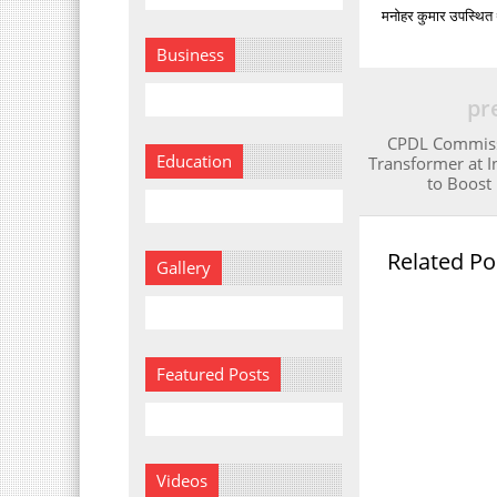
मनोहर कुमार उपस्थित
Business
pr
CPDL Commis
Education
Transformer at I
to Boost
Related Po
Gallery
Featured Posts
Videos