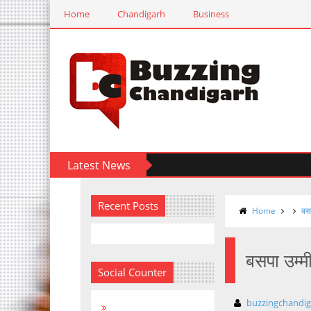
Home
Chandigarh
Business
Latest News
Recent Posts
Home
बसप
बसपा उम्म
Social Counter
buzzingchandi