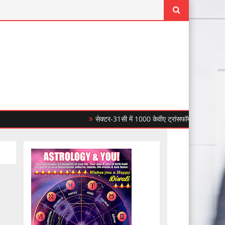
सेक्टर-31सी में 1000 केवीए ट्रांसफॉर्मर लगाकर सीपीडीएल ने ब