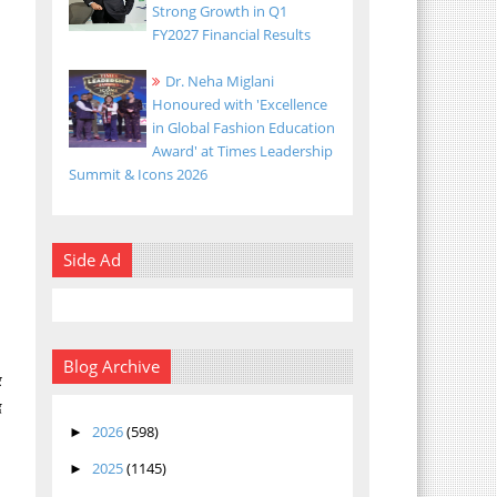
Strong Growth in Q1
FY2027 Financial Results
Dr. Neha Miglani
Honoured with 'Excellence
in Global Fashion Education
Award' at Times Leadership
Summit & Icons 2026
Side Ad
Blog Archive
र
द
2026
(598)
►
2025
(1145)
►