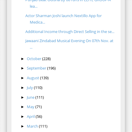
lea...
Actor Sharman Joshi launch Nextillo App for
Medica...
Additional Income through Direct Selling in the se...
Jawaani Zindabad Musical Evening On 07th Nov. at
...
October
(228)
►
September
(196)
►
August
(139)
►
July
(110)
►
June
(111)
►
May
(71)
►
April
(56)
►
March
(111)
►