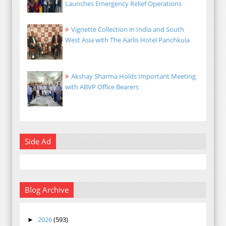
Launches Emergency Relief Operations
Vignette Collection in India and South
West Asia with The Aarlis Hotel Panchkula
Akshay Sharma Holds Important Meeting
with ABVP Office Bearers
Side Ad
Blog Archive
2026
(593)
►