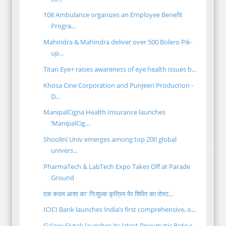
108 Ambulance organizes an Employee Benefit
Progra...
Mahindra & Mahindra deliver over 500 Bolero Pik-
up...
Titan Eye+ raises awareness of eye health issues b...
Khosa Cine Corporation and Punjeeri Production -
D...
ManipalCigna Health Insurance launches
‘ManipalCig...
Shoolini Univ emerges among top 200 global
univers...
PharmaTech & LabTech Expo Takes Off at Parade
Ground
एक कदम आशा का' नि:शुल्क कृत्रिम पैर शिविर का पोस्ट...
ICICI Bank launches India’s first comprehensive, o...
Galaxy Sivtek launches its latest Pneumatic Roto s...