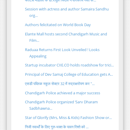
Session with actress and author Samaira Sandhu
org...
Authors felicitated on World Book Day
Elante Mall hosts second Chandigarh Music and
Film...
Raduaa Returns First Look Unveiled ! Looks
Appealing
Startup incubator CIIE.CO holds roadshow for trici...
Principal of Dev Samaj College of Education gets A...
एसडी पब्लिक स्कूल सेक्टर 32 में रुद्राक्षरोपण कर "...
Chandigarh Police achieved a major success
Chandigarh Police organized ‘Sarv Dharam
Sadbhawna...
Star of Glorify (Mrs, Miss & Kids) Fashion Show or...
निजी स्वार्थों के लिए गुरु-भक्त के पावन रिश्ते को ...