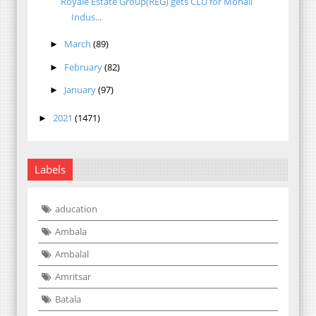
Royale Estate Group(REG) gets CLU for Mohali
Indus...
March
(89)
►
February
(82)
►
January
(97)
►
2021
(1471)
►
Labels
aducation
Ambala
Ambalal
Amritsar
Batala