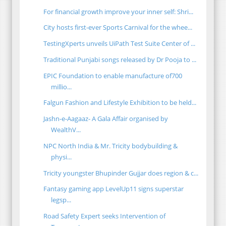
For financial growth improve your inner self: Shri...
City hosts first-ever Sports Carnival for the whee...
TestingXperts unveils UiPath Test Suite Center of ...
Traditional Punjabi songs released by Dr Pooja to ...
EPIC Foundation to enable manufacture of700
millio...
Falgun Fashion and Lifestyle Exhibition to be held...
Jashn-e-Aagaaz- A Gala Affair organised by
WealthV...
NPC North India & Mr. Tricity bodybuilding &
physi...
Tricity youngster Bhupinder Gujjar does region & c...
Fantasy gaming app LevelUp11 signs superstar
legsp...
Road Safety Expert seeks Intervention of