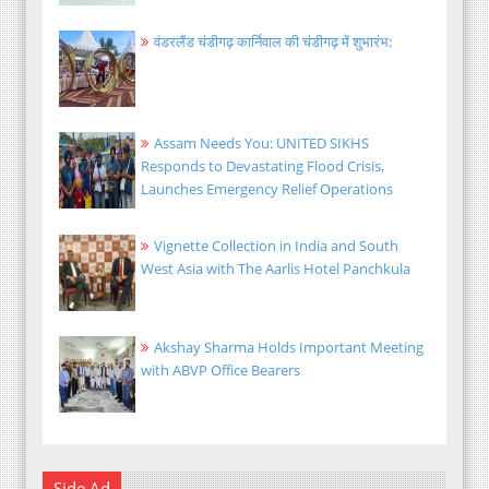
वंडरलैंड चंडीगढ़ कार्निवाल की चंडीगढ़ में शुभारंभ:
Assam Needs You: UNITED SIKHS
Responds to Devastating Flood Crisis,
Launches Emergency Relief Operations
Vignette Collection in India and South
West Asia with The Aarlis Hotel Panchkula
Akshay Sharma Holds Important Meeting
with ABVP Office Bearers
Side Ad