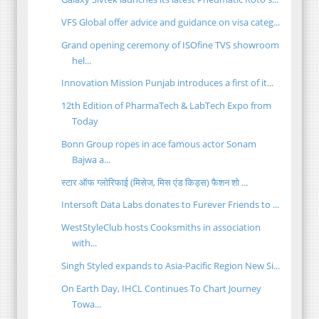
VFS Global offer advice and guidance on visa categ...
Grand opening ceremony of ISOfine TVS showroom
hel...
Innovation Mission Punjab introduces a first of it...
12th Edition of PharmaTech & LabTech Expo from
Today
Bonn Group ropes in ace famous actor Sonam
Bajwa a...
स्टार ऑफ ग्लोरिफाई (मिसेज, मिस एंड किड्स) फैशन शो ...
Intersoft Data Labs donates to Furever Friends to ...
WestStyleClub hosts Cooksmiths in association
with...
Singh Styled expands to Asia-Pacific Region New Si...
On Earth Day, IHCL Continues To Chart Journey
Towa...