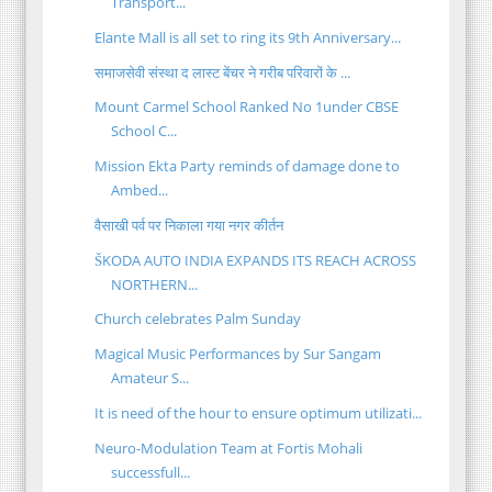
Transport...
Elante Mall is all set to ring its 9th Anniversary...
समाजसेवी संस्था द लास्ट बेंचर ने गरीब परिवारों के ...
Mount Carmel School Ranked No 1under CBSE
School C...
Mission Ekta Party reminds of damage done to
Ambed...
वैसाखी पर्व पर निकाला गया नगर कीर्तन
ŠKODA AUTO INDIA EXPANDS ITS REACH ACROSS
NORTHERN...
Church celebrates Palm Sunday
Magical Music Performances by Sur Sangam
Amateur S...
It is need of the hour to ensure optimum utilizati...
Neuro-Modulation Team at Fortis Mohali
successfull...