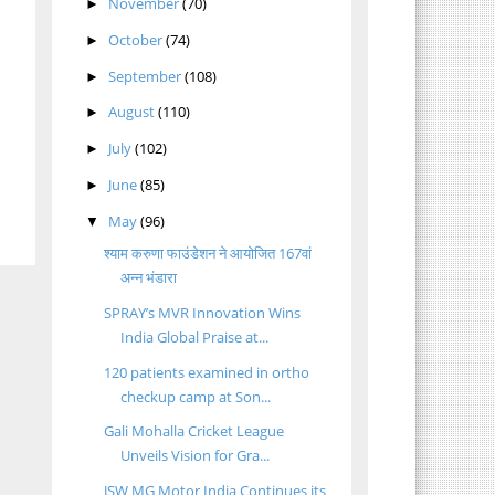
November
(70)
►
October
(74)
►
September
(108)
►
August
(110)
►
July
(102)
►
June
(85)
►
May
(96)
▼
श्याम करुणा फाउंडेशन ने आयोजित 167वां
अन्न भंडारा
SPRAY’s MVR Innovation Wins
India Global Praise at...
120 patients examined in ortho
checkup camp at Son...
Gali Mohalla Cricket League
Unveils Vision for Gra...
JSW MG Motor India Continues its