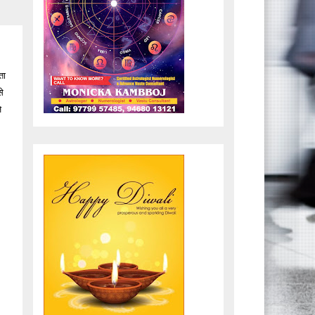
ता
से
े