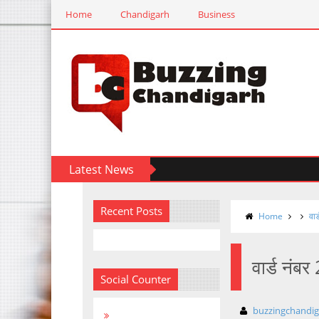
Home
Chandigarh
Business
Latest News
Recent Posts
Home
वार
वार्ड नंबर
Social Counter
buzzingchandi