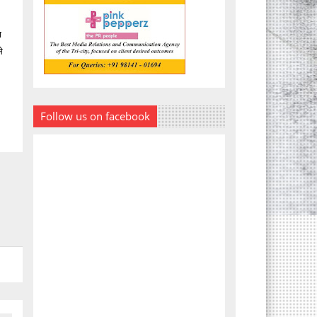
ा
े
।
Follow us on facebook