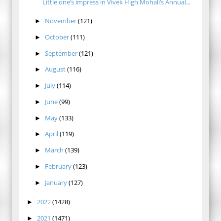
Little one’s impress in Vivek High Mohali’s Annual...
November
(121)
►
October
(111)
►
September
(121)
►
August
(116)
►
July
(114)
►
June
(99)
►
May
(133)
►
April
(119)
►
March
(139)
►
February
(123)
►
January
(127)
►
2022
(1428)
►
2021
(1471)
►