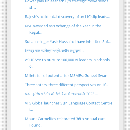
Power play unleashed: DJ's strategic move sends
sh...
Rajesh's accidental discovery of an LIC slip leads...
NSE awarded as ‘Exchange of the Year’ in the
Regul...
Sufiana singer Yasir Hussain: I have inherited Suf...
जितेंद्र पाल मल्होत्रा ने प्रो. संदीप संधू द्वारा ...
ASHRAYA to nurture 100,000 AI leaders in schools
o...
Millets full of potential for MSMEs: Guneet Swani
Three sisters, three different perspectives on lif...
चंडीगढ़ स्थित टेगौर ऑडिटोरियम में स्वराज्जलि-2023 ...
VFS Global launches Sign Language Contact Centre
i...
Mount Carmelites celebrated 36th Annual-cum-
Found...