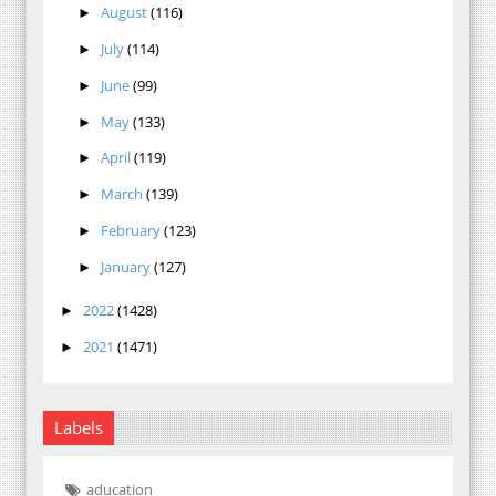
August
(116)
►
July
(114)
►
June
(99)
►
May
(133)
►
April
(119)
►
March
(139)
►
February
(123)
►
January
(127)
►
2022
(1428)
►
2021
(1471)
►
Labels
aducation