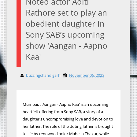
Noted actor Aditi
Rathore set to play an
obedient daughter in
Sony SAB’s upcoming
show 'Aangan - Aapno
Kaa'
buzzingchandigarh
November 06, 2023
Mumbai, : 'Aangan - Aapno Kaa' is an upcoming
heartfelt offering from Sony SAB, a story of a
daughter's uncompromising love and devotion to
her father. The role of the doting father is brought
to life by renowned actor Mahesh Thakur, while