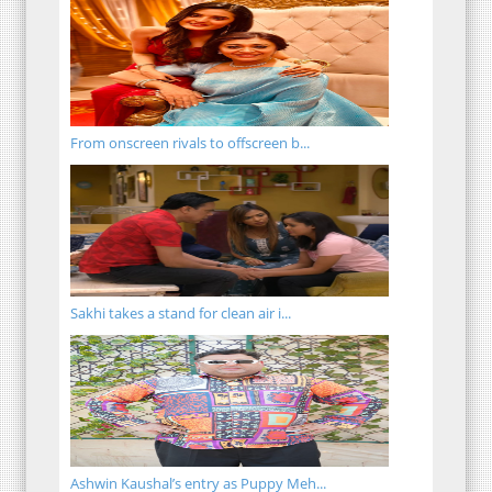
From onscreen rivals to offscreen b...
Sakhi takes a stand for clean air i...
Ashwin Kaushal’s entry as Puppy Meh...