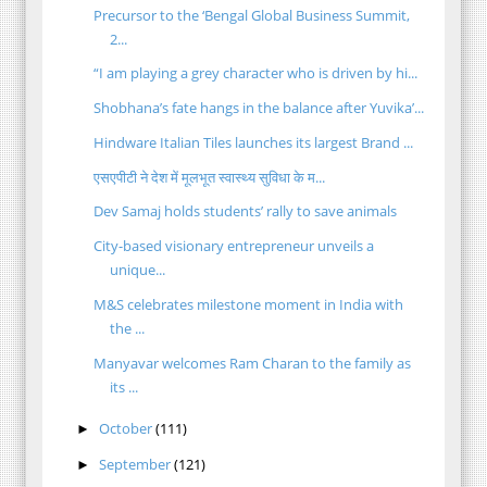
Precursor to the ‘Bengal Global Business Summit,
2...
“I am playing a grey character who is driven by hi...
Shobhana’s fate hangs in the balance after Yuvika’...
Hindware Italian Tiles launches its largest Brand ...
एसएपीटी ने देश में मूलभूत स्वास्थ्य सुविधा के म...
Dev Samaj holds students’ rally to save animals
City-based visionary entrepreneur unveils a
unique...
M&S celebrates milestone moment in India with
the ...
Manyavar welcomes Ram Charan to the family as
its ...
October
(111)
►
September
(121)
►