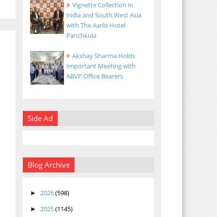
Vignette Collection in
India and South West Asia
with The Aarlis Hotel
Panchkula
Akshay Sharma Holds
Important Meeting with
ABVP Office Bearers
Side Ad
Blog Archive
2026
(598)
►
2025
(1145)
►