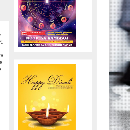
दल
यू
 दल
के
े