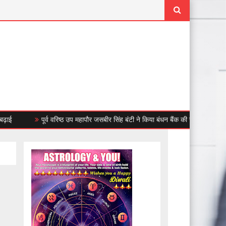
पूर्व वरिष्ठ उप महापौर जसबीर सिंह बंटी ने किया बंधन बैंक की सेक्टर-47डी शाखा का श