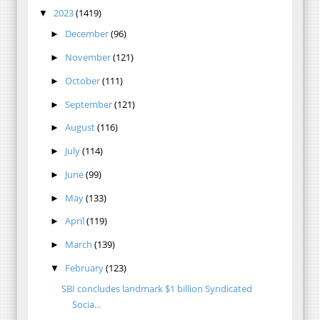
2023
(1419)
▼
December
(96)
►
November
(121)
►
October
(111)
►
September
(121)
►
August
(116)
►
July
(114)
►
June
(99)
►
May
(133)
►
April
(119)
►
March
(139)
►
February
(123)
▼
SBI concludes landmark $1 billion Syndicated
Socia...