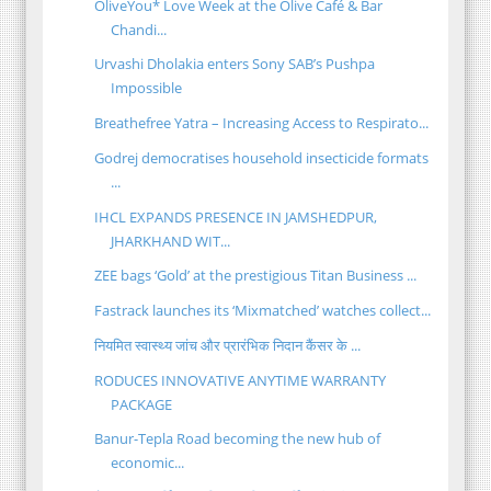
OliveYou* Love Week at the Olive Café & Bar
Chandi...
Urvashi Dholakia enters Sony SAB’s Pushpa
Impossible
Breathefree Yatra – Increasing Access to Respirato...
Godrej democratises household insecticide formats
...
IHCL EXPANDS PRESENCE IN JAMSHEDPUR,
JHARKHAND WIT...
ZEE bags ‘Gold’ at the prestigious Titan Business ...
Fastrack launches its ‘Mixmatched’ watches collect...
नियमित स्वास्थ्य जांच और प्रारंभिक निदान कैंसर के ...
RODUCES INNOVATIVE ANYTIME WARRANTY
PACKAGE
Banur-Tepla Road becoming the new hub of
economic...