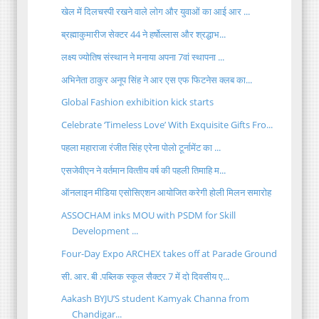
खेल में दिलचस्पी रखने वाले लोग और युवाओं का आई आर ...
ब्रह्माकुमारीज सेक्टर 44 ने हर्षोल्लास और श्रद्धाभ...
लक्ष्य ज्योतिष संस्थान ने मनाया अपना 7वां स्थापना ...
अभिनेता ठाकुर अनूप सिंह ने आर एस एफ फिटनेस क्लब का...
Global Fashion exhibition kick starts
Celebrate ‘Timeless Love’ With Exquisite Gifts Fro...
पहला महाराजा रंजीत सिंह एरेना पोलो टूर्नामेंट का ...
एसजेवीएन ने वर्तमान वित्‍तीय वर्ष की पहली तिमाहि म...
ऑनलाइन मीडिया एसोसिएशन आयोजित करेगी होली मिलन समारोह
ASSOCHAM inks MOU with PSDM for Skill
Development ...
Four-Day Expo ARCHEX takes off at Parade Ground
सी. आर. बी .पब्लिक स्कूल सैक्टर 7 में दो दिवसीय ए...
Aakash BYJU’S student Kamyak Channa from
Chandigar...