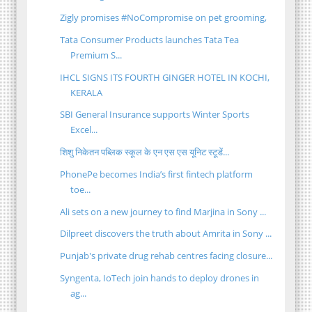
Zigly promises #NoCompromise on pet grooming,
Tata Consumer Products launches Tata Tea
Premium S...
IHCL SIGNS ITS FOURTH GINGER HOTEL IN KOCHI,
KERALA
SBI General Insurance supports Winter Sports
Excel...
शिशु निकेतन पब्लिक स्कूल के एन एस एस यूनिट स्टूडें...
PhonePe becomes India’s first fintech platform
toe...
Ali sets on a new journey to find Marjina in Sony ...
Dilpreet discovers the truth about Amrita in Sony ...
Punjab's private drug rehab centres facing closure...
Syngenta, IoTech join hands to deploy drones in
ag...