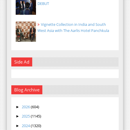
DEBUT
Vignette Collection in India and South
West Asia with The Aarlis Hotel Panchkula
Side Ad
Blog Archive
2026
(604)
►
2025
(1145)
►
2024
(1320)
►