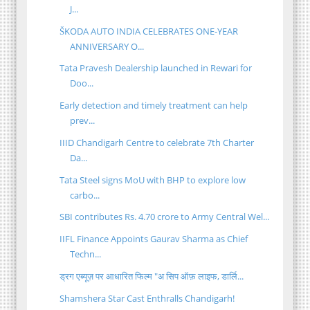
J...
ŠKODA AUTO INDIA CELEBRATES ONE-YEAR
ANNIVERSARY O...
Tata Pravesh Dealership launched in Rewari for
Doo...
Early detection and timely treatment can help
prev...
IIID Chandigarh Centre to celebrate 7th Charter
Da...
Tata Steel signs MoU with BHP to explore low
carbo...
SBI contributes Rs. 4.70 crore to Army Central Wel...
IIFL Finance Appoints Gaurav Sharma as Chief
Techn...
ड्रग एब्यूज़ पर आधारित फिल्म "अ सिप ऑफ़ लाइफ, डार्लि...
Shamshera Star Cast Enthralls Chandigarh!