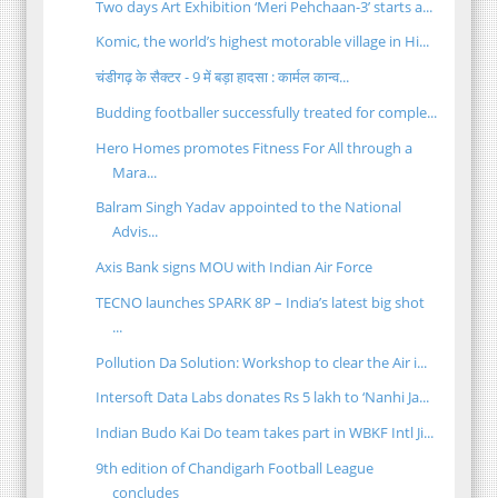
Two days Art Exhibition ‘Meri Pehchaan-3’ starts a...
Komic, the world’s highest motorable village in Hi...
चंडीगढ़ के सैक्टर - 9 में बड़ा हादसा : कार्मल कान्व...
Budding footballer successfully treated for comple...
Hero Homes promotes Fitness For All through a
Mara...
Balram Singh Yadav appointed to the National
Advis...
Axis Bank signs MOU with Indian Air Force
TECNO launches SPARK 8P – India’s latest big shot
...
Pollution Da Solution: Workshop to clear the Air i...
Intersoft Data Labs donates Rs 5 lakh to ‘Nanhi Ja...
Indian Budo Kai Do team takes part in WBKF Intl Ji...
9th edition of Chandigarh Football League
concludes