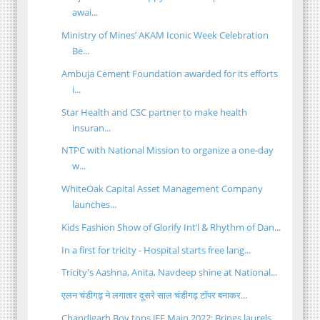
awai...
Ministry of Mines’ AKAM Iconic Week Celebration
Be...
Ambuja Cement Foundation awarded for its efforts
i...
Star Health and CSC partner to make health
insuran...
NTPC with National Mission to organize a one-day
w...
WhiteOak Capital Asset Management Company
launches...
Kids Fashion Show of Glorify Int’l & Rhythm of Dan...
In a first for tricity - Hospital starts free lang...
Tricity's Aashna, Anita, Navdeep shine at National...
एलन चंडीगढ़ ने लगातार दूसरे साल चंडीगढ़ टॉपर बनाकर...
Chandigarh Boy tops JEE Main 2022; Brings laurels ...