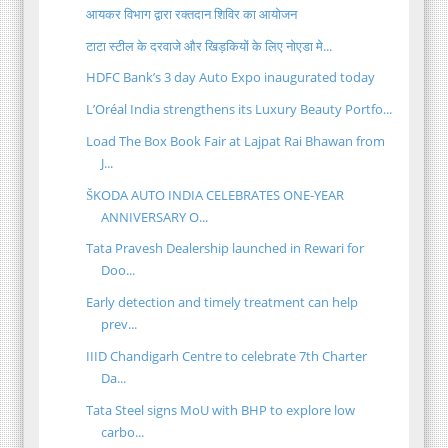
आयकर विभाग द्वारा रक्तदान शिविर का आयोजन
टाटा स्टील के दरवाजे और खिड़कियों के लिए नोएडा मे...
HDFC Bank’s 3 day Auto Expo inaugurated today
L’Oréal India strengthens its Luxury Beauty Portfo...
Load The Box Book Fair at Lajpat Rai Bhawan from
J...
ŠKODA AUTO INDIA CELEBRATES ONE-YEAR
ANNIVERSARY O...
Tata Pravesh Dealership launched in Rewari for
Doo...
Early detection and timely treatment can help
prev...
IIID Chandigarh Centre to celebrate 7th Charter
Da...
Tata Steel signs MoU with BHP to explore low
carbo...