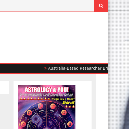
Australia-Based Researcher Brings Chandigarh i