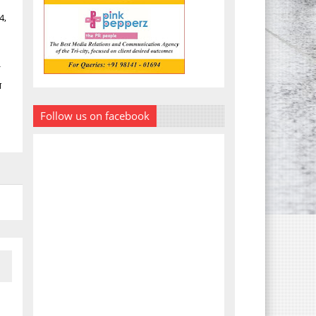
94,
न
ा
Follow us on facebook