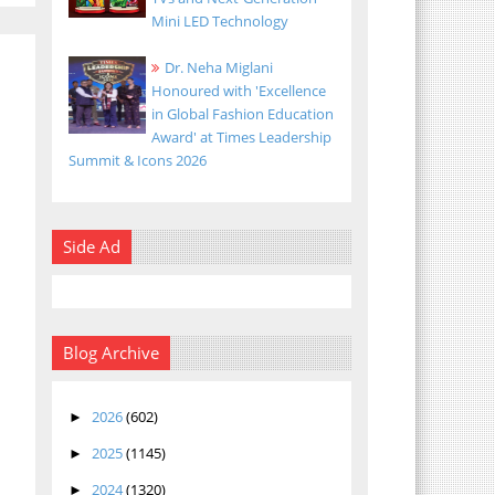
Mini LED Technology
Dr. Neha Miglani
Honoured with 'Excellence
in Global Fashion Education
Award' at Times Leadership
Summit & Icons 2026
Side Ad
Blog Archive
2026
(602)
►
2025
(1145)
►
2024
(1320)
►