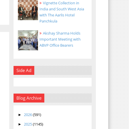
Vignette Collection in
India and South West Asia
with The Aarlis Hotel
Panchkula
Akshay Sharma Holds
Important Meeting with
ABVP Office Bearers
Side Ad
Blog Archive
2026
(591)
►
2025
(1145)
►