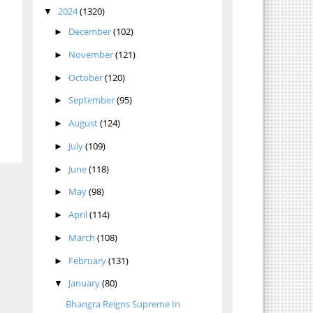
2024
(1320)
▼
December
(102)
►
November
(121)
►
October
(120)
►
September
(95)
►
August
(124)
►
July
(109)
►
June
(118)
►
May
(98)
►
April
(114)
►
March
(108)
►
February
(131)
►
January
(80)
▼
Bhangra Reigns Supreme In