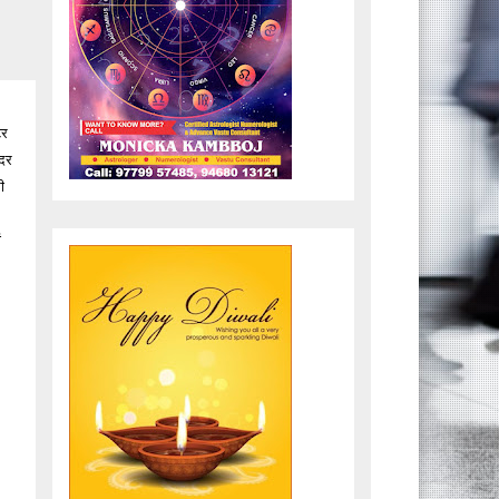
टर
ंदर
ी
ं