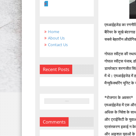
एमआईइजेड का रणनीतिक स
Home
बैरियर के सूखे बंदरगाह
About Us
सबसे बेहतरीन औद्योगि
Contact Us
गोपाल स्वीट्स की स्था
गोपाल स्वीट्स पंजाब, ह
डायरेक्टर शरणजीत सिंह
Recent Posts
में थे। एमआईइजेड में ह
मैन्युफैक्चरिंग यूनिट के 
*रोजगार के अवसर*
एमआईइजेड में एक और उल
अधिक के निवेश के साथ 
और ट्राईसिटी के युवा
Comments
प्रसंस्करण इकाई न क
और अकुशल युवाओं के 