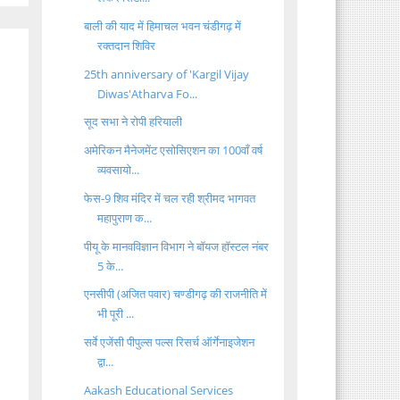
बाली की याद में हिमाचल भवन चंडीगढ़ में
रक्तदान शिविर
25th anniversary of 'Kargil Vijay
Diwas'Atharva Fo...
सूद सभा ने रोपी हरियाली
अमेरिकन मैनेजमेंट एसोसिएशन का 100वाँ वर्ष
व्यवसायो...
फेस-9 शिव मंदिर में चल रही श्रीमद भागवत
महापुराण क...
पीयू के मानवविज्ञान विभाग ने बॉयज हॉस्टल नंबर
5 के...
एनसीपी (अजित पवार) चण्डीगढ़ की राजनीति में
भी पूरी ...
सर्वे एजेंसी पीपुल्स पल्स रिसर्च ऑर्गेनाइजेशन
द्वा...
Aakash Educational Services