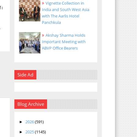
Vignette Collection in
ैं।
India and South West Asia
with The Aarlis Hotel
Panchkula
ा
Akshay Sharma Holds
Important Meeting with
ABVP Office Bearers
Side Ad
Blog Archive
2026
(591)
►
2025
(1145)
►