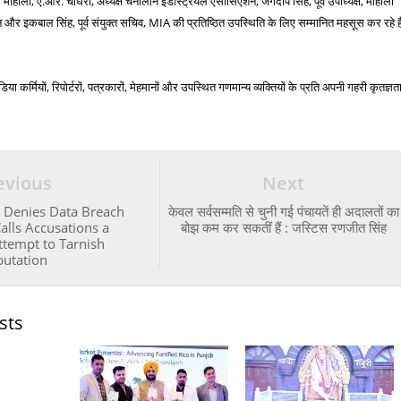
मोहाली, ए.आर. चौधरी, अध्यक्ष चनालोन इंडस्ट्रियल एसोसिएशन, जगदीप सिंह, पूर्व उपाध्यक्ष, मोहाली
और इकबाल सिंह, पूर्व संयुक्त सचिव, MIA की प्रतिष्ठित उपस्थिति के लिए सम्मानित महसूस कर रहे ह
 कर्मियों, रिपोर्टरों, पत्रकारों, मेहमानों और उपस्थित गणमान्य व्यक्तियों के प्रति अपनी गहरी कृतज्ञत
evious
Next
k: Denies Data Breach
केवल सर्वसम्मति से चुनी गई पंचायतें ही अदालतों का
Calls Accusations a
बोझ कम कर सकतीं हैं : जस्टिस रणजीत सिंह
ttempt to Tarnish
putation
sts