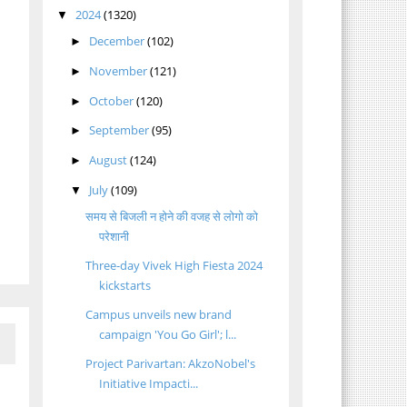
2024
(1320)
▼
December
(102)
►
November
(121)
►
October
(120)
►
September
(95)
►
August
(124)
►
July
(109)
▼
समय से बिजली न होने की वजह से लोगो को
परेशानी
Three-day Vivek High Fiesta 2024
kickstarts
Campus unveils new brand
campaign 'You Go Girl'; l...
Project Parivartan: AkzoNobel's
Initiative Impacti...