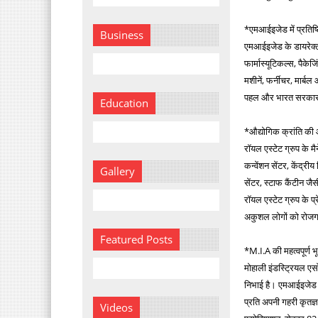
*एमआईइजेड में प्रतिष्
Business
एमआईइजेड के डायरेक्टर
फार्मास्यूटिकल्स, पैकेज
मशीनें, फर्नीचर, मार्ब
पहल और भारत सरकार क
Education
*औद्योगिक क्रांति क
रॉयल एस्टेट ग्रुप के 
कन्वेंशन सेंटर, केंद्री
Gallery
सेंटर, स्टाफ कैंटीन जै
रॉयल एस्टेट ग्रुप के 
अकुशल लोगों को रोजगार
Featured Posts
*M.I.A की महत्वपूर्ण 
मोहाली इंडस्ट्रियल ए
निभाई है। एमआईइजेड क
प्रति अपनी गहरी कृतज्ञ
Videos