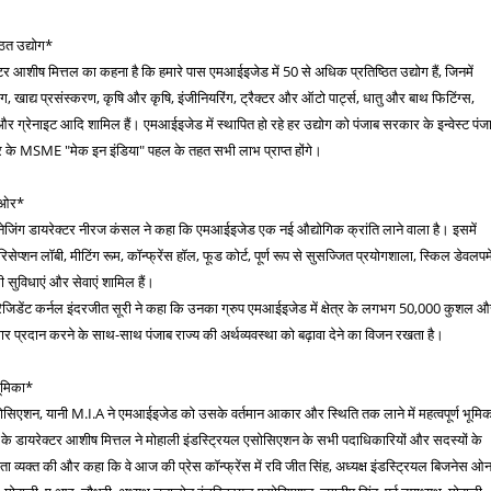
ठित उद्योग*
 आशीष मित्तल का कहना है कि हमारे पास एमआईइजेड में 50 से अधिक प्रतिष्ठित उद्योग हैं, जिनमें
िंग, खाद्य प्रसंस्करण, कृषि और कृषि, इंजीनियरिंग, ट्रैक्टर और ऑटो पार्ट्स, धातु और बाथ फिटिंग्स,
ल और ग्रेनाइट आदि शामिल हैं। एमआईइजेड में स्थापित हो रहे हर उद्योग को पंजाब सरकार के इन्वेस्ट पंज
े MSME "मेक इन इंडिया" पहल के तहत सभी लाभ प्राप्त होंगे।
ी ओर*
मैनेजिंग डायरेक्टर नीरज कंसल ने कहा कि एमआईइजेड एक नई औद्योगिक क्रांति लाने वाला है। इसमें
य रिसेप्शन लॉबी, मीटिंग रूम, कॉन्फ्रेंस हॉल, फूड कोर्ट, पूर्ण रूप से सुसज्जित प्रयोगशाला, स्किल डेवलपम
सी सुविधाएं और सेवाएं शामिल हैं।
प्रेजिडेंट कर्नल इंदरजीत सूरी ने कहा कि उनका ग्रुप एमआईइजेड में क्षेत्र के लगभग 50,000 कुशल 
 प्रदान करने के साथ-साथ पंजाब राज्य की अर्थव्यवस्था को बढ़ावा देने का विजन रखता है।
भूमिका*
सोसिएशन, यानी M.I.A ने एमआईइजेड को उसके वर्तमान आकार और स्थिति तक लाने में महत्वपूर्ण भूमि
े डायरेक्टर आशीष मित्तल ने मोहाली इंडस्ट्रियल एसोसिएशन के सभी पदाधिकारियों और सदस्यों के
ता व्यक्त की और कहा कि वे आज की प्रेस कॉन्फ्रेंस में रवि जीत सिंह, अध्यक्ष इंडस्ट्रियल बिजनेस ओन