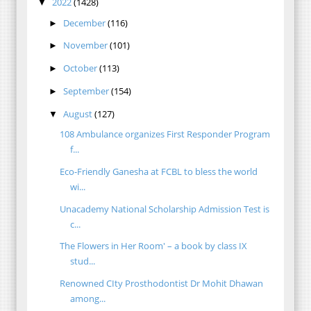
2022
(1428)
▼
December
(116)
►
November
(101)
►
October
(113)
►
September
(154)
►
August
(127)
▼
108 Ambulance organizes First Responder Program
f...
Eco-Friendly Ganesha at FCBL to bless the world
wi...
Unacademy National Scholarship Admission Test is
c...
The Flowers in Her Room' – a book by class IX
stud...
Renowned CIty Prosthodontist Dr Mohit Dhawan
among...