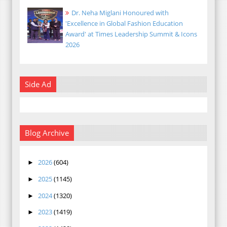
Dr. Neha Miglani Honoured with
'Excellence in Global Fashion Education
Award' at Times Leadership Summit & Icons
2026
Side Ad
Blog Archive
2026
(604)
►
2025
(1145)
►
2024
(1320)
►
2023
(1419)
►