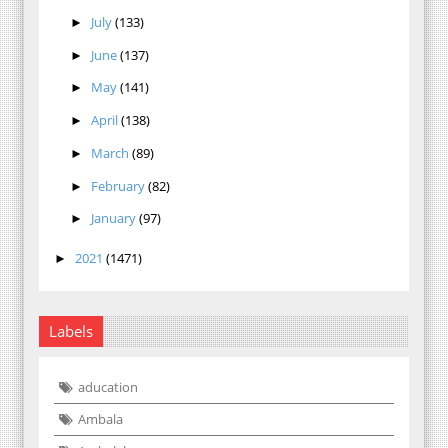
July
(133)
►
June
(137)
►
May
(141)
►
April
(138)
►
March
(89)
►
February
(82)
►
January
(97)
►
2021
(1471)
►
Labels
aducation
Ambala