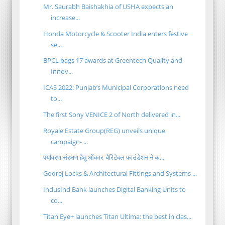
Mr. Saurabh Baishakhia of USHA expects an
increase...
Honda Motorcycle & Scooter India enters festive
se...
BPCL bags 17 awards at Greentech Quality and
Innov...
ICAS 2022: Punjab’s Municipal Corporations need
to...
The first Sony VENICE 2 of North delivered in...
Royale Estate Group(REG) unveils unique
campaign- ...
पर्यावरण संरक्षण हेतु ओंकार चैरिटेबल फाउंडेशन ने क...
Godrej Locks & Architectural Fittings and Systems ...
IndusInd Bank launches Digital Banking Units to
co...
Titan Eye+ launches Titan Ultima: the best in clas...