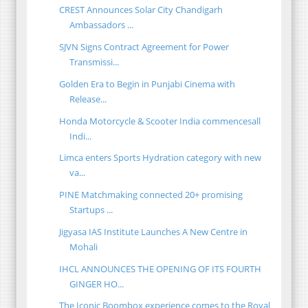
CREST Announces Solar City Chandigarh
Ambassadors ...
SJVN Signs Contract Agreement for Power
Transmissi...
Golden Era to Begin in Punjabi Cinema with
Release...
Honda Motorcycle & Scooter India commencesall
Indi...
Limca enters Sports Hydration category with new
va...
PINE Matchmaking connected 20+ promising
Startups ...
Jigyasa IAS Institute Launches A New Centre in
Mohali
IHCL ANNOUNCES THE OPENING OF ITS FOURTH
GINGER HO...
The Iconic Boombox experience comes to the Royal