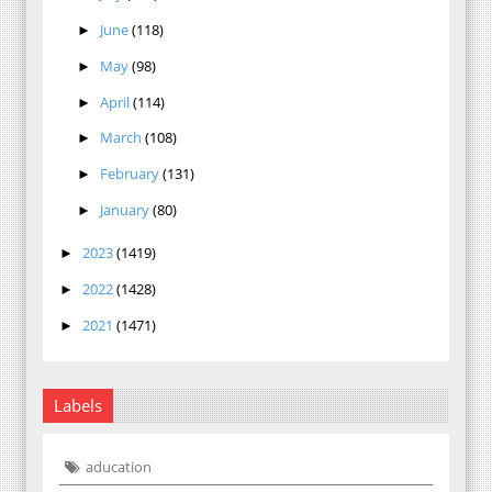
June
(118)
►
May
(98)
►
April
(114)
►
March
(108)
►
February
(131)
►
January
(80)
►
2023
(1419)
►
2022
(1428)
►
2021
(1471)
►
Labels
aducation