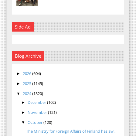
Side Ad
Blog Archive
2026
(604)
►
2025
(1145)
►
2024
(1320)
▼
December
(102)
►
November
(121)
►
October
(120)
▼
The Ministry for Foreign Affairs of Finland has aw...