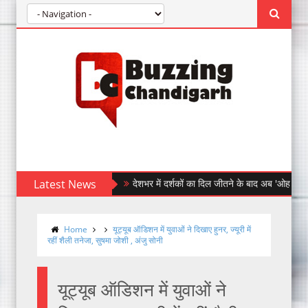
Latest News
देशभर में दर्शकों का दिल जीतने के बाद अब 'ओह माय डॉग' पहुँची 
After Winning Hearts Across India, Ohh My Do
Home
यूट्यूब ऑडिशन में युवाओं ने दिखाए हुनर, ज्यूरी में
रहीं शैली तनेजा, सुषमा जोशी , अंजु सोनी
यूट्यूब ऑडिशन में युवाओं ने