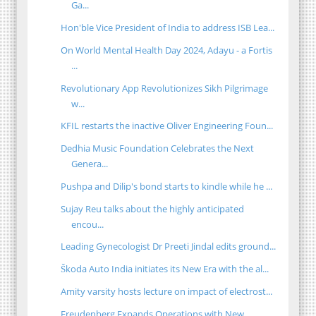
Ga...
Hon'ble Vice President of India to address ISB Lea...
On World Mental Health Day 2024, Adayu - a Fortis
...
Revolutionary App Revolutionizes Sikh Pilgrimage
w...
KFIL restarts the inactive Oliver Engineering Foun...
Dedhia Music Foundation Celebrates the Next
Genera...
Pushpa and Dilip's bond starts to kindle while he ...
Sujay Reu talks about the highly anticipated
encou...
Leading Gynecologist Dr Preeti Jindal edits ground...
Škoda Auto India initiates its New Era with the al...
Amity varsity hosts lecture on impact of electrost...
Freudenberg Expands Operations with New