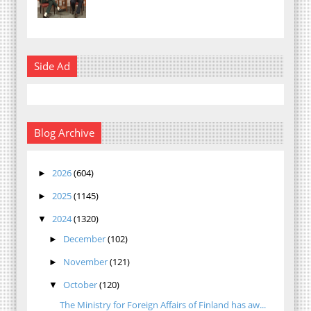
Side Ad
Blog Archive
2026
(604)
►
2025
(1145)
►
2024
(1320)
▼
December
(102)
►
November
(121)
►
October
(120)
▼
The Ministry for Foreign Affairs of Finland has aw...