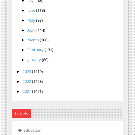
July
(109)
►
June
(118)
►
May
(98)
►
April
(114)
►
March
(108)
►
February
(131)
►
January
(80)
►
2023
(1419)
►
2022
(1428)
►
2021
(1471)
►
Labels
aducation