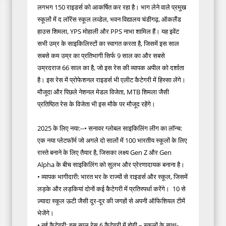
लगभग 150 राइडर्स को आकर्षित कर रहा है। भाग लेने वाले प्रमुख
स्कूलों में द लॉरेंस स्कूल लव्डेल, भवन विद्यालय चंडीगढ़, ऑकलैंड
हाउस शिमला, YPS मोहाली और PPS नाभा शामिल हैं। यह इवेंट
सभी उम्र के साइकिलिस्टों का स्वागत करता है, जिसमें इस साल
सबसे कम उम्र का प्रतिभागी सिर्फ 9 साल का और सबसे
उम्रदराज 66 साल का है, जो इस रेस की व्यापक अपील को दर्शाता
है। इस रेस में प्रोफेशनल राइडर्स भी एलीट कैटेगरी में हिस्सा लेंगे।
मौजूदा और पिछले नेशनल मेडल विजेता, MTB शिमला जैसी
प्रतिष्ठित रेस के विजेता भी इस मौके पर मौजूद रहेंगे।
2025 के लिए नया:--• सनावर ग्लोबल साइकिलिंग लीग का लॉन्च:
एक नया प्लेटफॉर्म जो अगले दो सालों में 100 भारतीय स्कूलों के लिए
रास्ते बनाने के लिए तैयार है, जिसका लक्ष्य Gen Z और Gen
Alpha के बीच साइकिलिंग को सुलभ और प्रेरणादायक बनाना है।
• व्यापक भागीदारी: भारत भर के राज्यों से राइडर्स और स्कूल, जिसमें
लड़के और लड़कियां दोनों कई कैटेगरी में प्रतिस्पर्धा करेंगे। 10 से
ज़्यादा स्कूल ऊटी जैसी दूर-दूर की जगहों से अपनी ऑफिशियल टीमें
भेजेंगे।
• नई कैटेगरी: इस साल रेस 6 कैटेगरी में होगी – स्कूलों के साथ-