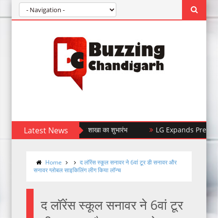
 बंधन बैंक की सेक्टर-47डी शाखा का शुभारंभ
Latest News
LG Expands Premium TV Port
Home
द लॉरेंस स्कूल सनावर ने 6वां टूर डी सनावर और
सनावर ग्लोबल साइकिलिंग लीग किया लॉन्च
द लॉरेंस स्कूल सनावर ने 6वां टूर