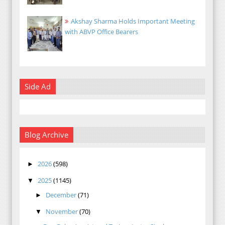
Akshay Sharma Holds Important Meeting
with ABVP Office Bearers
Side Ad
Blog Archive
2026
(598)
►
2025
(1145)
▼
December
(71)
►
November
(70)
▼