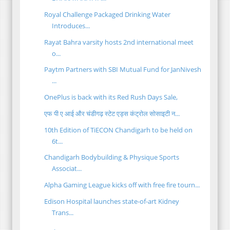
Royal Challenge Packaged Drinking Water
Introduces...
Rayat Bahra varsity hosts 2nd international meet
o...
Paytm Partners with SBI Mutual Fund for JanNivesh
...
OnePlus is back with its Red Rush Days Sale,
एफ पी ए आई और चंडीगढ़ स्टेट एड्स कंट्रोल सोसाइटी न...
10th Edition of TiECON Chandigarh to be held on
6t...
Chandigarh Bodybuilding & Physique Sports
Associat...
Alpha Gaming League kicks off with free fire tourn...
Edison Hospital launches state-of-art Kidney
Trans...