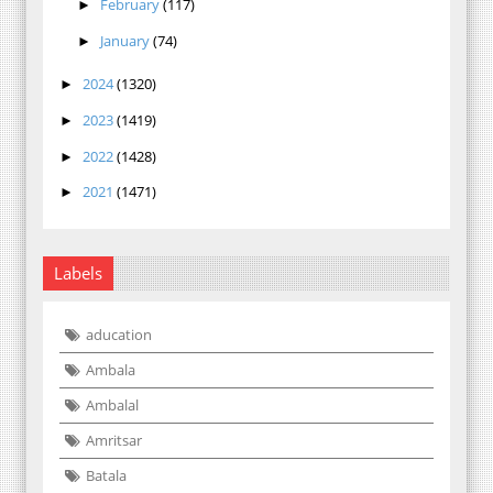
February
(117)
►
January
(74)
►
2024
(1320)
►
2023
(1419)
►
2022
(1428)
►
2021
(1471)
►
Labels
aducation
Ambala
Ambalal
Amritsar
Batala